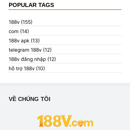
POPULAR TAGS
188v (155)
com (14)
188v apk (13)
telegram 188v (12)
188v đăng nhập (12)
hỗ trợ 188v (10)
VỀ CHÚNG TÔI