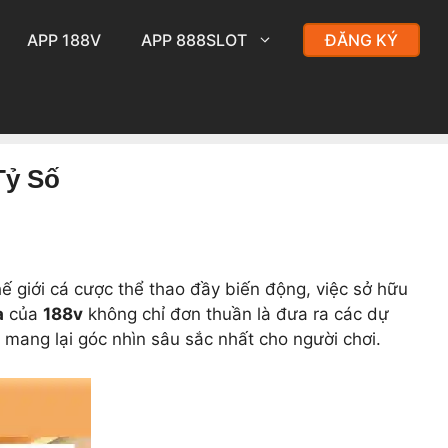
APP 188V
APP 888SLOT
ĐĂNG KÝ
Tỷ Số
ế giới cá cược thể thao đầy biến động, việc sở hữu
a
của
188v
không chỉ đơn thuần là đưa ra các dự
ể mang lại góc nhìn sâu sắc nhất cho người chơi.