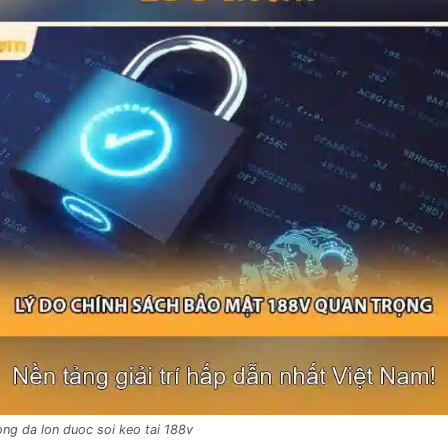
ong da lon duoc soi keo tai 188v