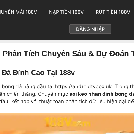
UYẾN MÃI 188V
NẠP TIỀN 188V
RÚT TIỀN 188V
ĐĂNG NHẬP
 | Phân Tích Chuyên Sâu & Dự Đoán 
Đá Đỉnh Cao Tại 188v
bóng đá hàng đầu tại https://androidtvbox.uk. Trong th
n đến chiến thắng. Chuyên mục
soi keo nhan dinh bong d
 đầu, kết hợp với thuật toán phân tích dữ liệu hiện đại đ