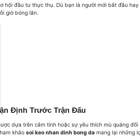
ơ hội đầu tư thực thụ. Dù bạn là người mới bắt đầu hay 
ỗi giờ bóng lăn.
ận Định Trước Trận Đấu
ược dựa trên cảm tính hoặc sự yêu thích mù quáng đối v
 tham khảo
soi keo nhan dinh bong da
mang lại những lợi