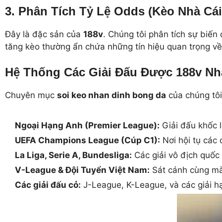
3. Phân Tích Tỷ Lệ Odds (Kèo Nhà Cái
Đây là đặc sản của
188v
. Chúng tôi phân tích sự biến
tăng kèo thường ẩn chứa những tín hiệu quan trọng về
Hệ Thống Các Giải Đấu Được 188v Nh
Chuyên mục
soi keo nhan dinh bong da
của chúng tôi
Ngoại Hạng Anh (Premier League):
Giải đấu khốc l
UEFA Champions League (Cúp C1):
Nơi hội tụ các 
La Liga, Serie A, Bundesliga:
Các giải vô địch quốc 
V-League & Đội Tuyển Việt Nam:
Sát cánh cùng mà
Các giải đấu cỏ:
J-League, K-League, và các giải h