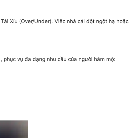
Tài Xỉu (Over/Under). Việc nhà cái đột ngột hạ hoặc
nh, phục vụ đa dạng nhu cầu của người hâm mộ: