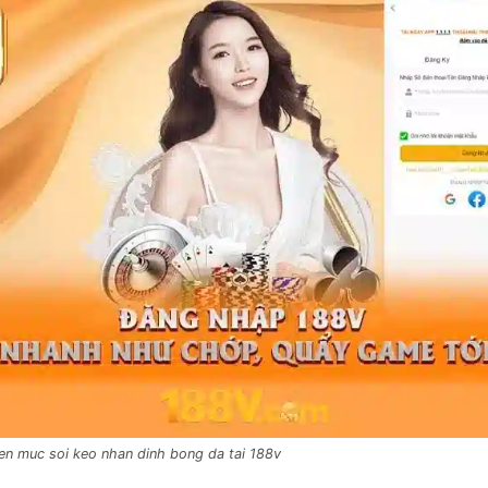
en muc soi keo nhan dinh bong da tai 188v