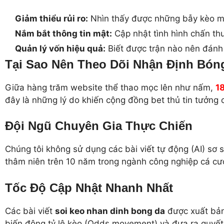
Giảm thiểu rủi ro:
Nhìn thấy được những bẫy kèo mà
Nắm bắt thông tin mật:
Cập nhật tình hình chấn thư
Quản lý vốn hiệu quả:
Biết được trận nào nên đánh 
Tại Sao Nên Theo Dõi Nhận Định Bóng
Giữa hàng trăm website thể thao mọc lên như nấm,
1
đây là những lý do khiến cộng đồng bet thủ tin tưởng c
Đội Ngũ Chuyên Gia Thực Chiến
Chúng tôi không sử dụng các bài viết tự động (AI) sơ 
thâm niên trên 10 năm trong ngành công nghiệp cá cượ
Tốc Độ Cập Nhật Nhanh Nhất
Các bài viết
soi keo nhan dinh bong da
được xuất bản 
biến động tỷ lệ kèo (Odds movement) và đưa ra quyết 