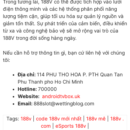
Trong tương lai, 188V có thể được tích hợp vào lưới
điện thông minh và các hệ thống phân phối năng
lượng tiệm cận, giúp tối ưu hóa sự quản lý nguồn và
giảm tổn thất. Sự phát triển của cảm biến, điều khiển
từ xa và công nghệ bảo vệ sẽ mở rộng vai trò của
188V trong đời sống hàng ngày.
Nếu cần hỗ trợ thông tin gì, bạn cứ liên hệ với chúng
tôi:
Địa chỉ:
114 PHU THO HOA P. PTH Quan Tan
Phu Thanh pho Ho Chi Minh
Hotline:
700000
Website:
androidtvbox.uk
Email:
888slot@wettingblog.com
Tags:
188v
|
code 188v mới nhất
|
188v mê
|
188v .
com
|
eSports 188v
|