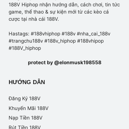
188V Hiphop nhận hướng dẫn, cách chơi, tin tức
game, thể thao & sự kiện mới từ các kèo cá
cược tại nhà cái 188V.
Hastags: #188vhiphop #188v #nha_cai_188v
#trangchu188v #188v_hiphop #188vhipop
#188V_hiphop
protect by @elonmusk198558
HƯỚNG DẪN
Đăng Ký 188V
Khuyến Mãi 188V
Nạp Tiền 188V
Rút Tiền 188V