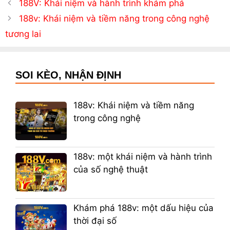
188V: Khái niệm và hành trình khám phá
188v: Khái niệm và tiềm năng trong công nghệ
tương lai
SOI KÈO, NHẬN ĐỊNH
188v: Khái niệm và tiềm năng
trong công nghệ
188v: một khái niệm và hành trình
của số nghệ thuật
Khám phá 188v: một dấu hiệu của
thời đại số