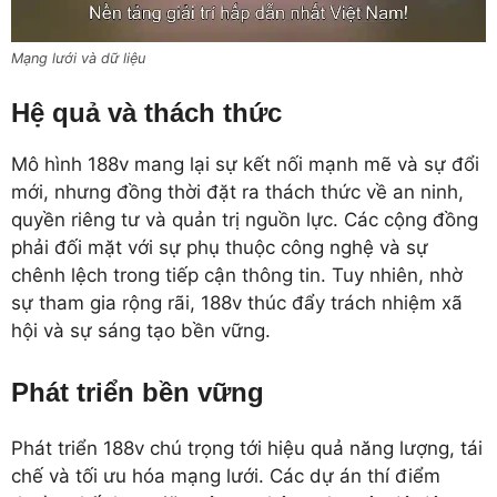
Mạng lưới và dữ liệu
Hệ quả và thách thức
Mô hình 188v mang lại sự kết nối mạnh mẽ và sự đổi
mới, nhưng đồng thời đặt ra thách thức về an ninh,
quyền riêng tư và quản trị nguồn lực. Các cộng đồng
phải đối mặt với sự phụ thuộc công nghệ và sự
chênh lệch trong tiếp cận thông tin. Tuy nhiên, nhờ
sự tham gia rộng rãi, 188v thúc đẩy trách nhiệm xã
hội và sự sáng tạo bền vững.
Phát triển bền vững
Phát triển 188v chú trọng tới hiệu quả năng lượng, tái
chế và tối ưu hóa mạng lưới. Các dự án thí điểm