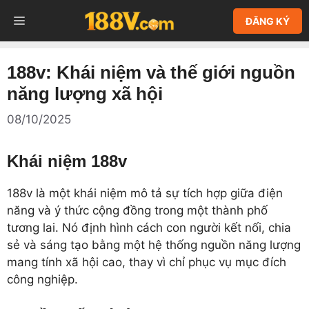
Chuyển
MENU
ĐĂNG KÝ
đến
nội
dung
188v: Khái niệm và thế giới nguồn
năng lượng xã hội
08/10/2025
Khái niệm 188v
188v là một khái niệm mô tả sự tích hợp giữa điện
năng và ý thức cộng đồng trong một thành phố
tương lai. Nó định hình cách con người kết nối, chia
sẻ và sáng tạo bằng một hệ thống nguồn năng lượng
mang tính xã hội cao, thay vì chỉ phục vụ mục đích
công nghiệp.