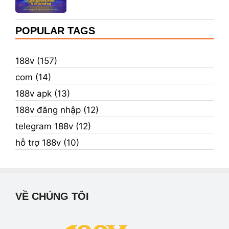
POPULAR TAGS
188v (157)
com (14)
188v apk (13)
188v đăng nhập (12)
telegram 188v (12)
hỗ trợ 188v (10)
VỀ CHÚNG TÔI