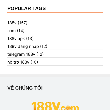
POPULAR TAGS
188v (157)
com (14)
188v apk (13)
188v đăng nhập (12)
telegram 188v (12)
hỗ trợ 188v (10)
VỀ CHÚNG TÔI