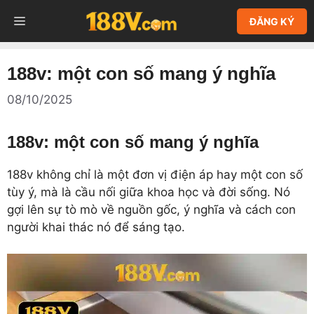
Chuyển
MENU
ĐĂNG KÝ
đến
nội
dung
188v: một con số mang ý nghĩa
08/10/2025
188v: một con số mang ý nghĩa
188v không chỉ là một đơn vị điện áp hay một con số
tùy ý, mà là cầu nối giữa khoa học và đời sống. Nó
gợi lên sự tò mò về nguồn gốc, ý nghĩa và cách con
người khai thác nó để sáng tạo.