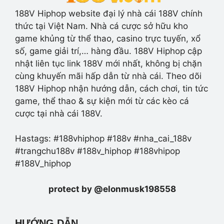
188V Hiphop website đại lý nhà cái 188V chính
thức tại Việt Nam. Nhà cá cược sở hữu kho
game khủng từ thể thao, casino trực tuyến, xổ
số, game giải trí,… hàng đầu. 188V Hiphop cập
nhật liên tục link 188V mới nhất, không bị chặn
cùng khuyến mãi hấp dẫn từ nhà cái. Theo dõi
188V Hiphop nhận hướng dẫn, cách chơi, tin tức
game, thể thao & sự kiện mới từ các kèo cá
cược tại nhà cái 188V.
Hastags: #188vhiphop #188v #nha_cai_188v
#trangchu188v #188v_hiphop #188vhipop
#188V_hiphop
protect by @elonmusk198558
HƯỚNG DẪN