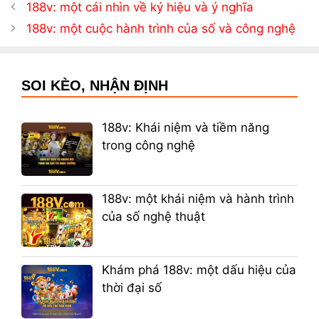
188v: một cái nhìn về ký hiệu và ý nghĩa
188v: một cuộc hành trình của số và công nghệ
SOI KÈO, NHẬN ĐỊNH
188v: Khái niệm và tiềm năng
trong công nghệ
188v: một khái niệm và hành trình
của số nghệ thuật
Khám phá 188v: một dấu hiệu của
thời đại số