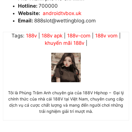
Hotline:
700000
Website:
androidtvbox.uk
Email:
888slot@wettingblog.com
Tags:
188v
|
188v apk
|
188v-com
|
188v vom
|
khuyến mãi 188v
|
Tôi là Phùng Trâm Anh chuyên gia của 188V Hiphop – Đại lý
chính thức của nhà cái 188V tại Việt Nam, chuyên cung cấp
dịch vụ cá cược chất lượng và mang đến người chơi những
trải nghiệm giải trí mượt mà.