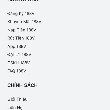
Đăng Ký 188V
Khuyến Mãi 188V
Nạp Tiền 188V
Rút Tiền 188V
App 188V
ĐẠI LÝ 188V
CSKH 188V
FAQ 188V
CHÍNH SÁCH
Giới Thiệu
Liên Hệ