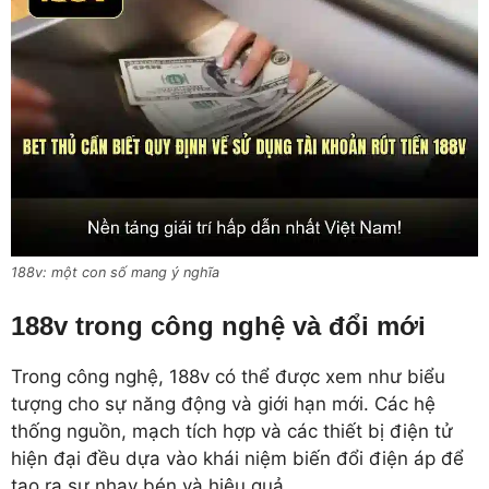
188v: một con số mang ý nghĩa
188v trong công nghệ và đổi mới
Trong công nghệ, 188v có thể được xem như biểu
tượng cho sự năng động và giới hạn mới. Các hệ
thống nguồn, mạch tích hợp và các thiết bị điện tử
hiện đại đều dựa vào khái niệm biến đổi điện áp để
tạo ra sự nhạy bén và hiệu quả.