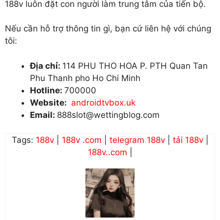
188v luôn đặt con người làm trung tâm của tiến bộ.
Nếu cần hỗ trợ thông tin gì, bạn cứ liên hệ với chúng
tôi:
Địa chỉ:
114 PHU THO HOA P. PTH Quan Tan
Phu Thanh pho Ho Chi Minh
Hotline:
700000
Website:
androidtvbox.uk
Email:
888slot@wettingblog.com
Tags:
188v
|
188v .com
|
telegram 188v
|
tải 188v
|
188v..com
|