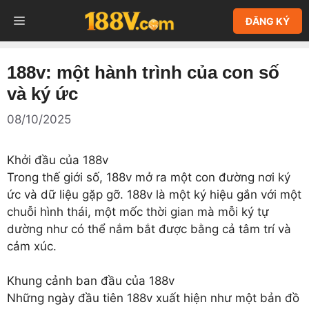
Chuyển
MENU
ĐĂNG KÝ
đến
nội
dung
188v: một hành trình của con số
và ký ức
08/10/2025
Khởi đầu của 188v
Trong thế giới số, 188v mở ra một con đường nơi ký
ức và dữ liệu gặp gỡ. 188v là một ký hiệu gắn với một
chuỗi hình thái, một mốc thời gian mà mỗi ký tự
dường như có thể nắm bắt được bằng cả tâm trí và
cảm xúc.
Khung cảnh ban đầu của 188v
Những ngày đầu tiên 188v xuất hiện như một bản đồ