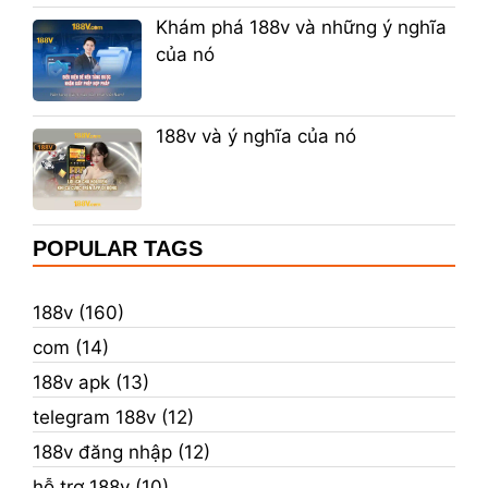
Khám phá 188v và những ý nghĩa
của nó
188v và ý nghĩa của nó
POPULAR TAGS
188v (160)
com (14)
188v apk (13)
telegram 188v (12)
188v đăng nhập (12)
hỗ trợ 188v (10)