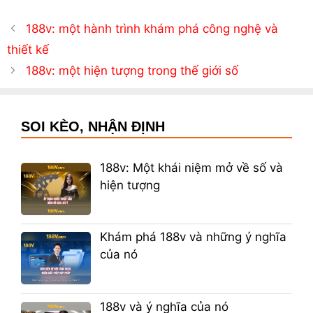
188v: một hành trình khám phá công nghệ và
thiết kế
188v: một hiện tượng trong thế giới số
SOI KÈO, NHẬN ĐỊNH
188v: Một khái niệm mở về số và
hiện tượng
Khám phá 188v và những ý nghĩa
của nó
188v và ý nghĩa của nó