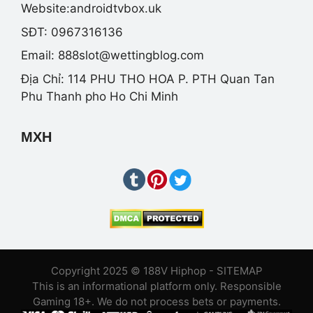
Website:androidtvbox.uk
SĐT: 0967316136
Email:
888slot@wettingblog.com
Địa Chỉ: 114 PHU THO HOA P. PTH Quan Tan
Phu Thanh pho Ho Chi Minh
MXH
Copyright 2025 © 188V Hiphop -
SITEMAP
This is an informational platform only. Responsible
Gaming 18+. We do not process bets or payments.