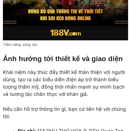
Tiềm năng sáng tác
Ảnh hưởng tới thiết kế và giao diện
Khái niệm này thúc đẩy thiết kế thân thiện với người
dùng, tạo ra các biểu diễn điện áp trở thành biểu
tượng thẩm mỹ, đồng thời nhấn mạnh sự minh bạch
và tương tác chân thực với khán giả.
Nếu cần hỗ trợ thông tin gì, bạn cứ liên hệ với chúng
tôi: