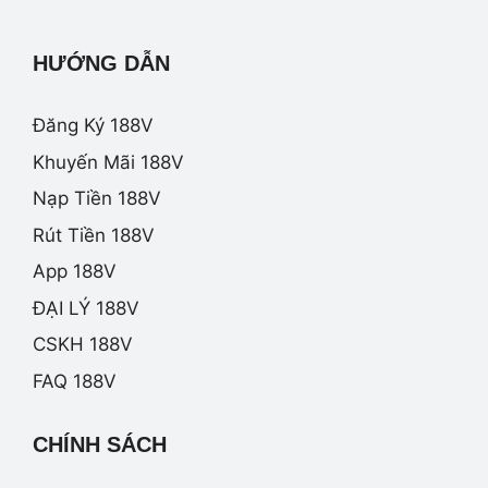
HƯỚNG DẪN
Đăng Ký 188V
Khuyến Mãi 188V
Nạp Tiền 188V
Rút Tiền 188V
App 188V
ĐẠI LÝ 188V
CSKH 188V
FAQ 188V
CHÍNH SÁCH