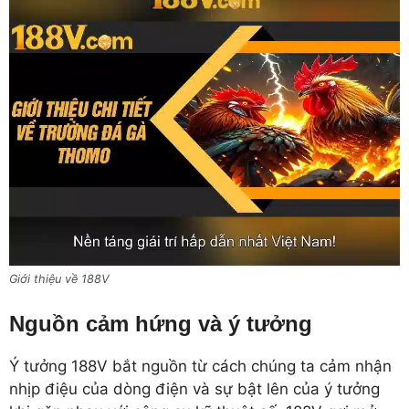
Giới thiệu về 188V
Nguồn cảm hứng và ý tưởng
Ý tưởng 188V bắt nguồn từ cách chúng ta cảm nhận
nhịp điệu của dòng điện và sự bật lên của ý tưởng