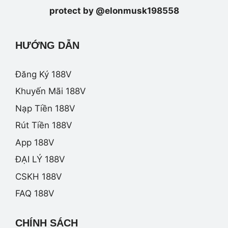
protect by @elonmusk198558
HƯỚNG DẪN
Đăng Ký 188V
Khuyến Mãi 188V
Nạp Tiền 188V
Rút Tiền 188V
App 188V
ĐẠI LÝ 188V
CSKH 188V
FAQ 188V
CHÍNH SÁCH