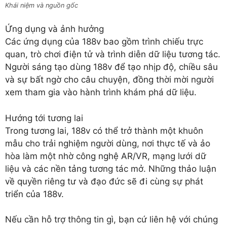
Khái niệm và nguồn gốc
Ứng dụng và ảnh hưởng
Các ứng dụng của 188v bao gồm trình chiếu trực
quan, trò chơi điện tử và trình diễn dữ liệu tương tác.
Người sáng tạo dùng 188v để tạo nhịp độ, chiều sâu
và sự bất ngờ cho câu chuyện, đồng thời mời người
xem tham gia vào hành trình khám phá dữ liệu.
Hướng tới tương lai
Trong tương lai, 188v có thể trở thành một khuôn
mẫu cho trải nghiệm người dùng, nơi thực tế và ảo
hòa làm một nhờ công nghệ AR/VR, mạng lưới dữ
liệu và các nền tảng tương tác mở. Những thảo luận
về quyền riêng tư và đạo đức sẽ đi cùng sự phát
triển của 188v.
Nếu cần hỗ trợ thông tin gì, bạn cứ liên hệ với chúng