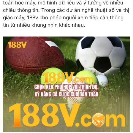
toán học máy, mô hình dữ liệu và ý tưởng về nhiều
chiều thông tin. Trong các dự án nghệ thuật số và thị
giác máy, 188v cho phép người xem tiếp cận thông
tin từ nhiều khung nhìn khác nhau.