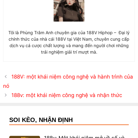
Tôi là Phùng Trâm Anh chuyên gia của 188V Hiphop – Đại lý
chính thức của nhà cái 188V tại Việt Nam, chuyên cung cấp
dịch vụ cá cược chất lượng và mang đến người chơi những
trải nghiệm giải trí mượt mà.
188V: một khái niệm công nghệ và hành trình của
nó
188v: một khái niệm công nghệ và nhận thức
SOI KÈO, NHẬN ĐỊNH