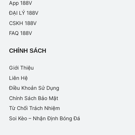
App 188V
ĐẠI LÝ 188V
CSKH 188V
FAQ 188V
CHÍNH SÁCH
Giới Thiệu
Liên Hệ
Điều Khoản Sử Dụng
Chính Sách Bảo Mật
Từ Chối Trách Nhiệm
Soi Kèo – Nhận Định Bóng Đá