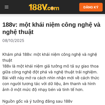
Chuyển
MENU
ĐĂNG KÝ
đến
nội
dung
188v: một khái niệm công nghệ và
nghệ thuật
08/10/2025
Khám phá 188v: một khái niệm công nghệ và nghệ
thuật
188v là một khái niệm giả tưởng mô tả sự giao thoa
giữa công nghệ đột phá và nghệ thuật trải nghiệm.
Bài viết này mở ra cách nhìn nhận mới về cách thức
con người tương tác với dữ liệu, âm thanh và hình
ảnh ở một mức độ nhạy bén và tinh tế hơn.
Nguồn gốc và ý tưởng đằng sau 188v