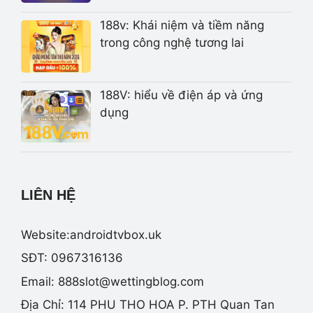
188v: Khái niệm và tiềm năng
trong công nghệ tương lai
188V: hiểu về điện áp và ứng
dụng
LIÊN HỆ
Website:androidtvbox.uk
SĐT: 0967316136
Email:
888slot@wettingblog.com
Địa Chỉ: 114 PHU THO HOA P. PTH Quan Tan