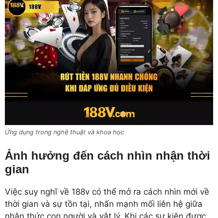
Ứng dụng trong nghệ thuật và khoa học
Ảnh hưởng đến cách nhìn nhận thời
gian
Việc suy nghĩ về 188v có thể mở ra cách nhìn mới về
thời gian và sự tồn tại, nhấn mạnh mối liên hệ giữa
nhận thức con người và vật lý. Khi các sự kiện được