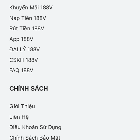
Khuyến Mãi 188V
Nạp Tiền 188V
Rút Tiền 188V
App 188V
ĐẠI LÝ 188V
CSKH 188V
FAQ 188V
CHÍNH SÁCH
Giới Thiệu
Liên Hệ
Điều Khoản Sử Dụng
Chính Sách Bảo Mật