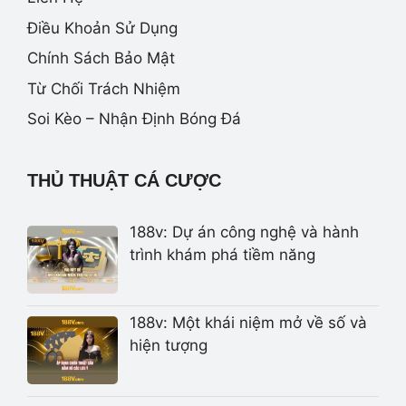
Điều Khoản Sử Dụng
Chính Sách Bảo Mật
Từ Chối Trách Nhiệm
Soi Kèo – Nhận Định Bóng Đá
THỦ THUẬT CÁ CƯỢC
188v: Dự án công nghệ và hành
trình khám phá tiềm năng
188v: Một khái niệm mở về số và
hiện tượng