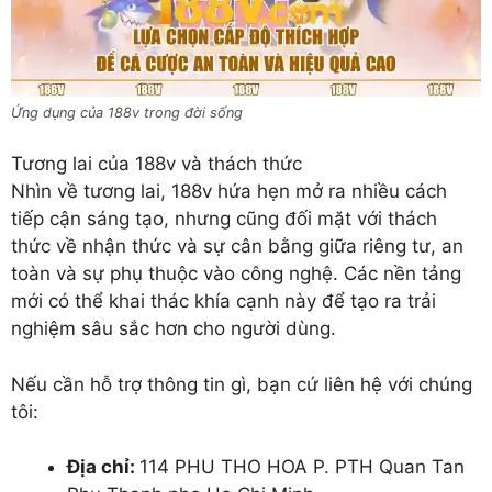
Ứng dụng của 188v trong đời sống
Tương lai của 188v và thách thức
Nhìn về tương lai, 188v hứa hẹn mở ra nhiều cách
tiếp cận sáng tạo, nhưng cũng đối mặt với thách
thức về nhận thức và sự cân bằng giữa riêng tư, an
toàn và sự phụ thuộc vào công nghệ. Các nền tảng
mới có thể khai thác khía cạnh này để tạo ra trải
nghiệm sâu sắc hơn cho người dùng.
Nếu cần hỗ trợ thông tin gì, bạn cứ liên hệ với chúng
tôi:
Địa chỉ:
114 PHU THO HOA P. PTH Quan Tan