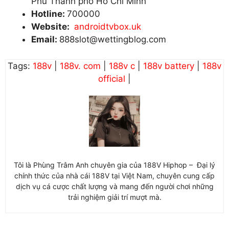
Phu Thanh pho Ho Chi Minh
Hotline:
700000
Website:
androidtvbox.uk
Email:
888slot@wettingblog.com
Tags:
188v
|
188v. com
|
188v c
|
188v battery
|
188v
official
|
Tôi là Phùng Trâm Anh chuyên gia của 188V Hiphop – Đại lý
chính thức của nhà cái 188V tại Việt Nam, chuyên cung cấp
dịch vụ cá cược chất lượng và mang đến người chơi những
trải nghiệm giải trí mượt mà.