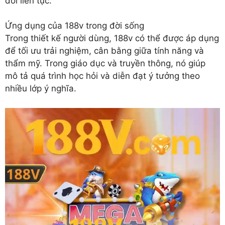
đổi liên tục.
Ứng dụng của 188v trong đời sống
Trong thiết kế người dùng, 188v có thể được áp dụng
để tối ưu trải nghiệm, cân bằng giữa tính năng và
thẩm mỹ. Trong giáo dục và truyền thông, nó giúp
mô tả quá trình học hỏi và diễn đạt ý tưởng theo
nhiều lớp ý nghĩa.