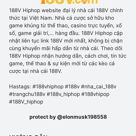
188V Hiphop website đại lý nhà cái 188V chính
thức tại Việt Nam. Nhà cá cược sở hữu kho
game khủng từ thể thao, casino trực tuyến, xổ
số, game giải trí,… hàng đầu. 188V Hiphop cập
nhật liên tục link 188V mới nhất, không bị chặn
cùng khuyến mãi hấp dẫn từ nhà cái. Theo dõi
188V Hiphop nhận hướng dẫn, cách chơi, tin tức
game, thể thao & sự kiện mới từ các kèo cá
cược tại nhà cái 188V.
Hastags: #188vhiphop #188v #nha_cai_188v
#trangchu188v #188v_hiphop #188vhipop
#188V_hiphop
protect by @elonmusk198558