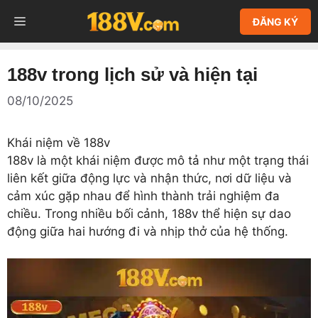
Chuyển
MENU
ĐĂNG KÝ
đến
nội
dung
188v trong lịch sử và hiện tại
08/10/2025
Khái niệm về 188v
188v là một khái niệm được mô tả như một trạng thái
liên kết giữa động lực và nhận thức, nơi dữ liệu và
cảm xúc gặp nhau để hình thành trải nghiệm đa
chiều. Trong nhiều bối cảnh, 188v thể hiện sự dao
động giữa hai hướng đi và nhịp thở của hệ thống.