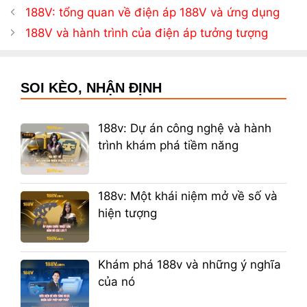
188V: tổng quan về điện áp 188V và ứng dụng
188V và hành trình của điện áp tưởng tượng
SOI KÈO, NHẬN ĐỊNH
188v: Dự án công nghệ và hành
trình khám phá tiềm năng
188v: Một khái niệm mở về số và
hiện tượng
Khám phá 188v và những ý nghĩa
của nó