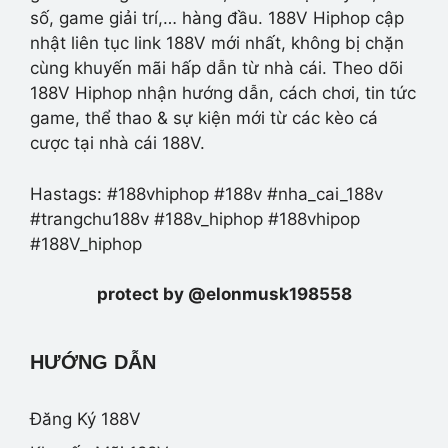
số, game giải trí,… hàng đầu. 188V Hiphop cập
nhật liên tục link 188V mới nhất, không bị chặn
cùng khuyến mãi hấp dẫn từ nhà cái. Theo dõi
188V Hiphop nhận hướng dẫn, cách chơi, tin tức
game, thể thao & sự kiện mới từ các kèo cá
cược tại nhà cái 188V.
Hastags: #188vhiphop #188v #nha_cai_188v
#trangchu188v #188v_hiphop #188vhipop
#188V_hiphop
protect by @elonmusk198558
HƯỚNG DẪN
Đăng Ký 188V