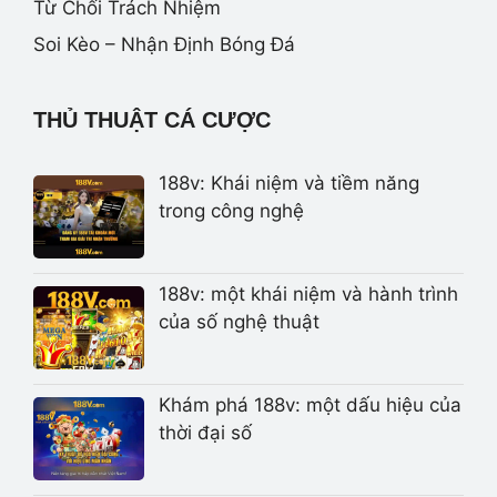
Từ Chối Trách Nhiệm
Soi Kèo – Nhận Định Bóng Đá
THỦ THUẬT CÁ CƯỢC
188v: Khái niệm và tiềm năng
trong công nghệ
188v: một khái niệm và hành trình
của số nghệ thuật
Khám phá 188v: một dấu hiệu của
thời đại số