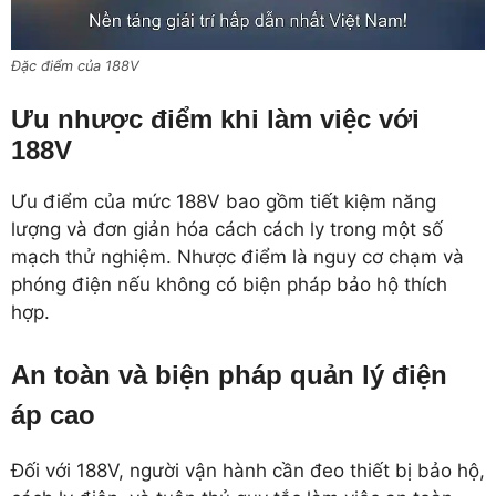
Đặc điểm của 188V
Ưu nhược điểm khi làm việc với
188V
Ưu điểm của mức 188V bao gồm tiết kiệm năng
lượng và đơn giản hóa cách cách ly trong một số
mạch thử nghiệm. Nhược điểm là nguy cơ chạm và
phóng điện nếu không có biện pháp bảo hộ thích
hợp.
An toàn và biện pháp quản lý điện
áp cao
Đối với 188V, người vận hành cần đeo thiết bị bảo hộ,