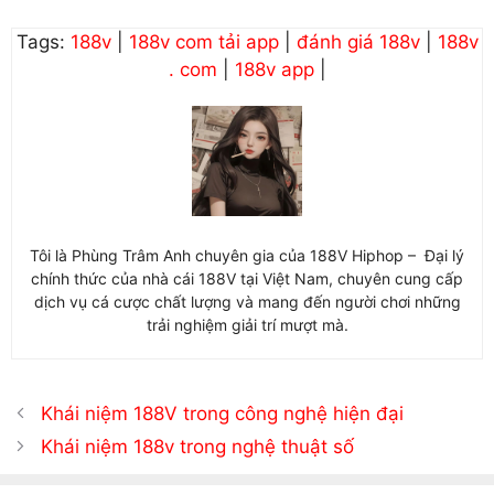
Tags:
188v
|
188v com tải app
|
đánh giá 188v
|
188v
. com
|
188v app
|
Tôi là Phùng Trâm Anh chuyên gia của 188V Hiphop – Đại lý
chính thức của nhà cái 188V tại Việt Nam, chuyên cung cấp
dịch vụ cá cược chất lượng và mang đến người chơi những
trải nghiệm giải trí mượt mà.
Khái niệm 188V trong công nghệ hiện đại
Khái niệm 188v trong nghệ thuật số